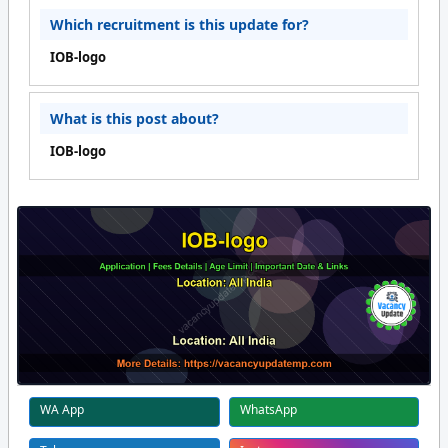
Which recruitment is this update for?
IOB-logo
What is this post about?
IOB-logo
WA App
WhatsApp